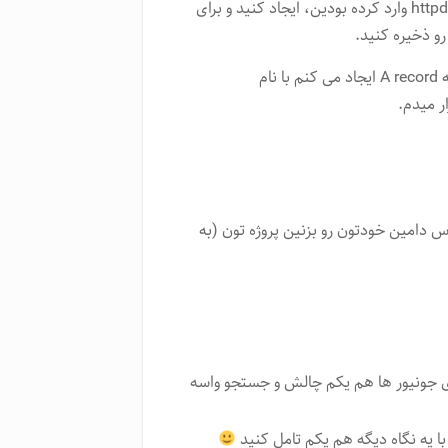
یه A رکورد با نام دامنه ای که اون بالا تو فایل httpd-vhosts.conf وارد کرده بودین، ایجاد کنید و برای
رو ذخیره کنید.
مثلا من به تنظیمات dns دامنه copypastekon.ir میرم و یه A record ایجاد می کنم با نام
س دامین خودتون رو بزنین پروژه تون (به
دم، ولی خب برای جونیور ها هم یکم چالش و جستجو واسه
ا یه نگاه دیگه هم یکم تامل کنید