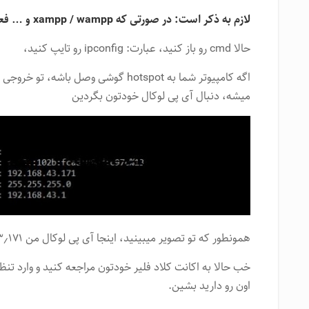
لازم به ذکر است: در صورتی که xampp / wampp و … فعال باشن.
حالا cmd رو باز کنید، عبارت: ipconfig رو تایپ کنید،
اگه کامپیوتر شما به hotspot گوشی وصل ب
میشه، دنبال آی پی لوکال خودتون بگردین
همونطور که تو تصویر میبینید، اینجا آی پی لوکال من ۱۹۲٫۱۶۸٫۴۳٫۱۷۱ هست.
اون رو دارید بشین.