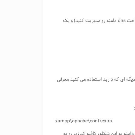
دامنه، یه اکانت کلاد فلیر (یا یه سرویس مشابه که بتونین راحت dns دامنه رو مدیریت کنید) و یک
دتون رو روی xampp/wampp یا هرچیز دیگه ای که دارید استفاده می کنید معرفی
xampp\apache\conf\extra
دامنه به این شکله، کافیه کد زیر رو به