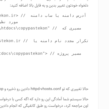
دلخواه خودتون تغییر بدین و به فایل بالا اضافه کنید:
<st.copypastekon.ir
مورد نظ

حالا تغییری که تو httpd-vhosts.conf دادین رو ذخیره و xampp رو ری استارت کنید.
اون مراجعه کرد، درخواست رو طبق کانفیگی که انجام دادین