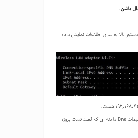
اشه، تو خروجی دستور بالا یه سری اطلاعات نمایش داده
خب حالا به اکانت کلاد فلیر خودتون مراجعه کنید و وارد تنظیمات Dns دامنه ای که قصد تست پروژه