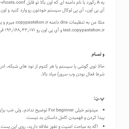
آی پی اون، آی پی لوکال سیستم خودتون رو وارد کنید و اون 
test.copypastekon.ir و آی پی اون رو ۱۹۲٫۱۶۸٫۴۳٫۱۷۱ قرار میدم.
و تمـــام
حالا توی گوشی یا سیستم یا هر کدوم از نود های شبکه، ادر
شرط فعال بودن وب سرور) میاد بالا.
پ.ن:
میدونم خیلی For beginner توضیح ندا
پیدا کردن و فهمیدن کامل داستان بد نیست.
اگه به مباحث امنیت و نفوز علاقه دارید، روی این پست ب