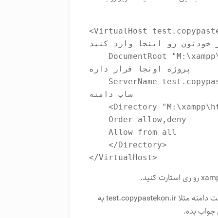
VirtualHost te> // آدرس دامنه یا ساب دامنه 
ر خودتون رو اینجا وارد کنید
    DocumentRoot "M:\xampp\htdocs\copypastekon" // مسیری که 
پروژه اونجا قرار داره

    ServerName test.copypastekon.ir // تکرار مجدد نام دامنه یا 
ساب دامنه

    <Directory "M:\xampp\htdocs\copypastekon"> // مسیر پروژه

    Order allow,deny

    Allow from all

    </Directory>

</VirtualHost>
حالا سیستم شما آمادگی این رو داره که اگه کسی با درخواست دامنه مثلا test.copypastekon.ir به
 جواب بده.